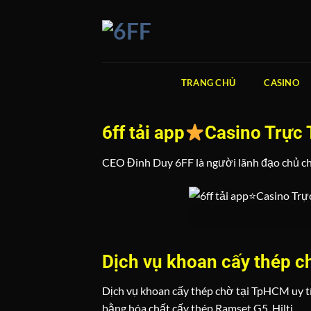
Bỏ
qua
nội
dung
TRANG CHỦ
CASINO
6ff tải app
Casino Trực 
CEO Đinh Duy 6FF là người lãnh đạo chủ chố
Dịch vụ khoan cấy thép ch
Dịch vụ khoan cấy thép chờ tại TpHCM uy tí
bằng hóa chất cấy thép Ramset G5, Hilti..