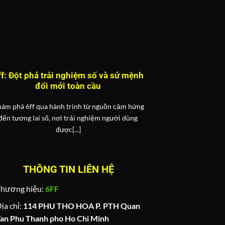
ff: Đột phá trải nghiệm số và sứ mệnh
đổi mới toàn cầu
ám phá 6ff qua hành trình từ nguồn cảm hứng
đến tương lai số, nơi trải nghiệm người dùng
được[...]
THÔNG TIN LIÊN HỆ
hương hiệu:
6FF
ịa chỉ:
114 PHU THO HOA P. PTH Quan
an Phu Thanh pho Ho Chi Minh