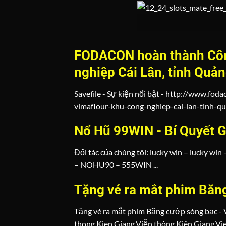
FODACON hoàn thành Công
nghiệp Cái Lân, tỉnh Quả
Savefile - Sự kiện nổi bật - http://www.f
vimaflour-khu-cong-nghiep-cai-lan-tinh-q
Nổ Hũ 99WIN - Bí Quyết 
Đối tác của chúng tôi: lucky win – lucky
– NOHU90 – 555WIN ...
Tặng vé ra mắt phim Băn
Tặng vé ra mắt phim Băng cướp sòng bạc 
thong Kien Giang,Viễn thông Kiên Giang,Vi