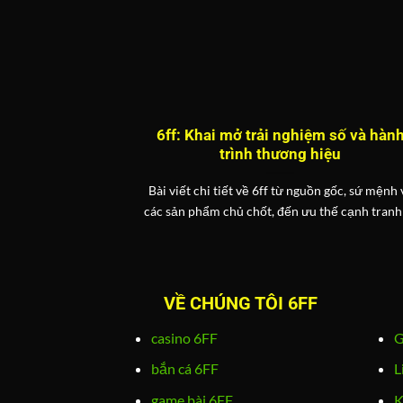
iệm số và sứ
6ff: Khai mở trải nghiệm số và hàn
n cầu
trình thương hiệu
ồn gốc và sứ mệnh
Bài viết chi tiết về 6ff từ nguồn gốc, sứ mệnh 
 cạnh tranh,[...]
các sản phẩm chủ chốt, đến ưu thế cạnh tranh[.
VỀ CHÚNG TÔI 6FF
casino 6FF
G
bắn cá 6FF
L
game bài 6FF
K