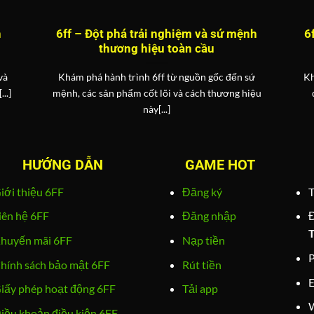
h
6ff – Đột phá trải nghiệm và sứ mệnh
6
thương hiệu toàn cầu
và
Khám phá hành trình 6ff từ nguồn gốc đến sứ
Kh
..]
mệnh, các sản phẩm cốt lõi và cách thương hiệu
này[...]
HƯỚNG DẪN
GAME HOT
iới thiệu 6FF
Đăng ký
T
iên hệ 6FF
Đăng nhập
Đ
T
huyến mãi 6FF
Nạp tiền
hính sách bảo mật 6FF
Rút tiền
E
iấy phép hoạt động 6FF
Tải app
W
iều khoản điều kiện 6FF