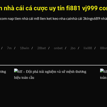
 nhà cái cá cược uy tín fi881 vj999 c
 com nap tien nhà cái m8 lien ket keo nha cainhà cái 3kings689 
7m
18win
28bet
onbet
jbo
lixi88
88n