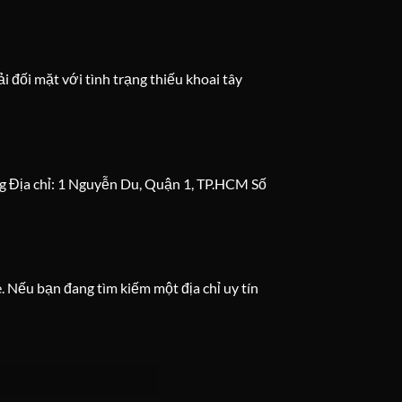
i đối mặt với tình trạng thiếu khoai tây
ng Địa chỉ: 1 Nguyễn Du, Quận 1, TP.HCM Số
 Nếu bạn đang tìm kiếm một địa chỉ uy tín