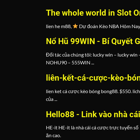
The whole world in Slot O
lien he m88,
Dự đoán Kèo NBA Hôm Nay: Nh
Nổ Hũ 99WIN - Bí Quyết 
Đối tác của chúng tôi: lucky win – lucky 
NOHU90 – 555WIN ...
liên-kết-cá-cược-kèo-b
lien ket cá cược kèo bóng bong88. $550. lic
của ...
Hello88 - Link vào nhà cá
HE-it HE-it là nhà cái cá cược trực tuyến số 
ăn cao.