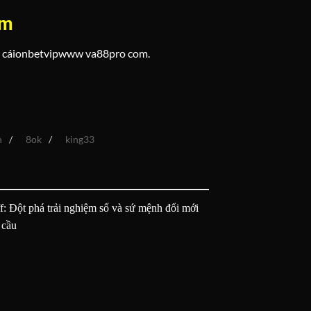
om
nhà cáionbetvipwww va88pro com.
n
8ok
king33