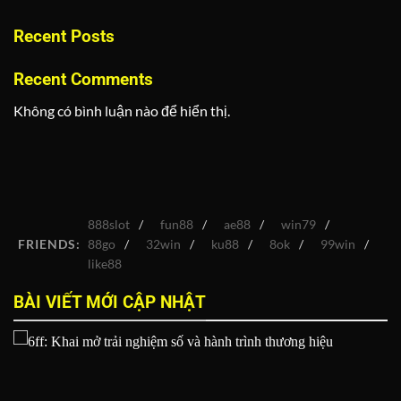
Recent Posts
Recent Comments
Không có bình luận nào để hiển thị.
888slot
fun88
ae88
win79
FRIENDS:
88go
32win
ku88
8ok
99win
like88
BÀI VIẾT MỚI CẬP NHẬT