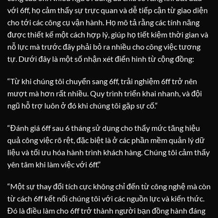
với 6ff, họ cảm thấy sự trực quan và dễ tiếp cận từ giao diện
cho tới các công cụ vận hành. Họ mô tả rằng các tính năng
được thiết kế một cách hợp lý, giúp họ tiết kiệm thời gian và
nỗ lực mà trước đây phải bỏ ra nhiều cho công việc tương
tự. Dưới đây là một số nhận xét điển hình từ cộng đồng:
“Từ khi chúng tôi chuyển sang 6ff, trải nghiệm 6ff trở nên
mượt mà hơn rất nhiều. Quy trình triển khai nhanh, và đội
ngũ hỗ trợ luôn ở đó khi chúng tôi gặp sự cố.”
“Đánh giá 6ff sau 6 tháng sử dụng cho thấy mức tăng hiệu
quả công việc rõ rệt, đặc biệt là ở các phần mềm quản lý dữ
liệu và tối ưu hóa hành trình khách hàng. Chúng tôi cảm thấy
yên tâm khi làm việc với 6ff.”
“Một sự thay đổi tích cực không chỉ đến từ công nghệ mà còn
từ cách 6ff kết nối chúng tôi với các nguồn lực và kiến thức.
Đó là điều làm cho 6ff trở thành người bạn đồng hành đáng