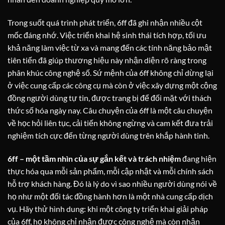
Trong suốt quá trình phát triển, 6ff đã ghi nhận nhiều cột
mốc đáng nhớ. Việc triển khai hệ sinh thái tích hợp, tối ưu
khả năng làm việc từ xa và mang đến các tính năng bảo mật
tiên tiến đã giúp thương hiệu này nhận diện rõ ràng trong
phân khúc công nghệ số. Sứ mệnh của 6ff không chỉ dừng lại
ở việc cung cấp các công cụ mà còn ở việc xây dựng một cộng
đồng người dùng tự tin, được trang bị để đối mặt với thách
thức số hóa ngày nay. Câu chuyện của 6ff là một câu chuyện
về học hỏi liên tục, cải tiến không ngừng và cam kết đưa trải
nghiệm tích cực đến từng người dùng trên khắp hành tinh.
6ff – một tầm nhìn của sự gắn kết và trách nhiệm
đang hiện
thực hóa qua mỗi sản phẩm, mỗi cập nhật và mỗi chính sách
hỗ trợ khách hàng. Đó là lý do vì sao nhiều người dùng nói về
họ như một đối tác đồng hành hơn là một nhà cung cấp dịch
vụ. Hãy thử hình dung: khi một công ty triển khai giải pháp
của 6ff, họ không chỉ nhận được công nghệ mà còn nhận