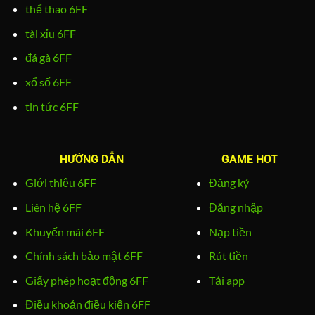
thể thao 6FF
tài xỉu 6FF
đá gà 6FF
xổ số 6FF
tin tức 6FF
HƯỚNG DẪN
GAME HOT
Giới thiệu 6FF
Đăng ký
Liên hệ 6FF
Đăng nhập
Khuyến mãi 6FF
Nạp tiền
Chính sách bảo mật 6FF
Rút tiền
Giấy phép hoạt động 6FF
Tải app
Điều khoản điều kiện 6FF