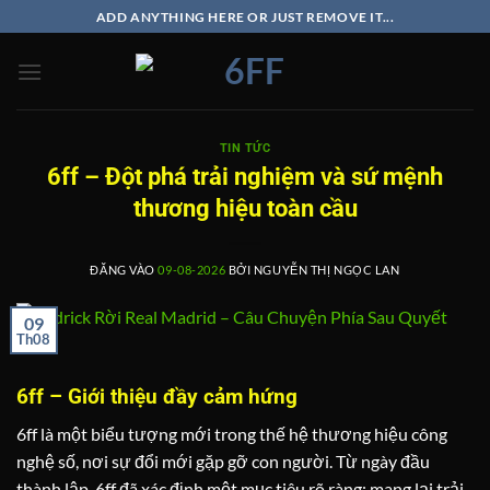
Bỏ
ADD ANYTHING HERE OR JUST REMOVE IT...
qua
nội
dung
TIN TỨC
6ff – Đột phá trải nghiệm và sứ mệnh
thương hiệu toàn cầu
ĐĂNG VÀO
09-08-2026
BỞI
NGUYỄN THỊ NGỌC LAN
09
Th08
6ff – Giới thiệu đầy cảm hứng
6ff là một biểu tượng mới trong thế hệ thương hiệu công
nghệ số, nơi sự đổi mới gặp gỡ con người. Từ ngày đầu
thành lập, 6ff đã xác định một mục tiêu rõ ràng: mang lại trải