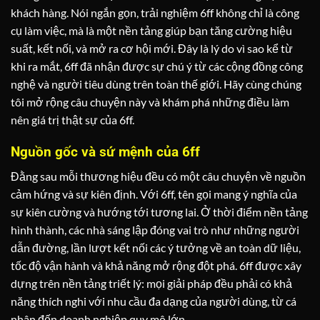
khách hàng. Nói ngắn gọn, trải nghiệm 6ff không chỉ là công
cụ làm việc, mà là một nền tảng giúp bạn tăng cường hiệu
suất, kết nối, và mở ra cơ hội mới. Đây là lý do vì sao kể từ
khi ra mắt, 6ff đã nhận được sự chú ý từ các cộng đồng công
nghệ và người tiêu dùng trên toàn thế giới. Hãy cùng chúng
tôi mở rộng câu chuyện này và khám phá những điều làm
nên giá trị thật sự của 6ff.
Nguồn gốc và sứ mệnh của 6ff
Đằng sau mỗi thương hiệu đều có một câu chuyện về nguồn
cảm hứng và sự kiên định. Với 6ff, tên gọi mang ý nghĩa của
sự kiên cường và hướng tới tương lai. Ở thời điểm nền tảng
hình thành, các nhà sáng lập đóng vai trò như những người
dẫn đường, lần lượt kết nối các ý tưởng về an toàn dữ liệu,
tốc độ vận hành và khả năng mở rộng đột phá. 6ff được xây
dựng trên nền tảng triết lý: mọi giải pháp đều phải có khả
năng thích nghi với nhu cầu đa dạng của người dùng, từ cá
nhân đến doanh nghiệp quy mô lớn.