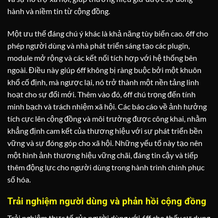
hành và niềm tin từ cộng đồng.
Một ưu thế đáng chú ý khác là khả năng tùy biến cao. 6ff cho
phép người dùng và nhà phát triển sáng tạo các plugin,
module mở rộng và các kết nối tích hợp với hệ thống bên
ngoài. Điều này giúp 6ff không bị ràng buộc bởi một khuôn
khổ cố định, mà ngược lại, nó trở thành một nền tảng linh
hoạt cho sự đổi mới. Thêm vào đó, 6ff chú trọng đến tính
minh bạch và trách nhiệm xã hội. Các báo cáo về ảnh hưởng
tích cực lên cộng đồng và môi trường được công khai, nhằm
khẳng định cam kết của thương hiệu với sự phát triển bền
vững và sự đóng góp cho xã hội. Những yếu tố này tạo nên
một hình ảnh thương hiệu vững chãi, đáng tin cậy và tiếp
thêm động lực cho người dùng trong hành trình chinh phục
số hóa.
Trải nghiệm người dùng và phản hồi cộng đồng
Trải nghiệm thực tế của người dùng với 6ff cho thấy sự dung