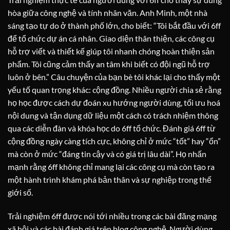
hòa giữa công nghệ và tính nhân văn. Anh Minh, một nhà
sáng tạo tự do ở thành phố lớn, cho biết: “Tôi bắt đầu với 6ff
để tổ chức dự án cá nhân. Giao diện thân thiện, các công cụ
hỗ trợ viết và thiết kế giúp tôi nhanh chóng hoàn thiện sản
phẩm. Tôi cũng cảm thấy an tâm khi biết có đội ngũ hỗ trợ
luôn ở bên.” Câu chuyện của bạn bè tôi khác lại cho thấy một
yếu tố quan trọng khác: cộng đồng. Nhiều người chia sẻ rằng
họ học được cách dự đoán xu hướng người dùng, tối ưu hoá
nội dung và tận dụng dữ liệu một cách có trách nhiệm thông
qua các diễn đàn và khóa học do 6ff tổ chức. Đánh giá 6ff từ
cộng đồng ngày càng tích cực, không chỉ ở mức “tốt” hay “ổn”
mà còn ở mức “đáng tin cậy và có giá trị lâu dài”. Họ nhấn
mạnh rằng 6ff không chỉ mang lại các công cụ mà còn tạo ra
một hành trình khám phá bản thân và sự nghiệp trong thế
giới số.
Trải nghiệm 6ff được nói tới nhiều trong các bài đăng mạng
xã hội và các bài đánh giá trên blog công nghệ. Người dùng