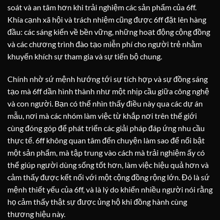
soát và an tâm hơn khi trải nghiệm các sản phẩm của 6ff.
Khía cạnh xã hội và trách nhiệm cũng được 6ff đặt lên hàng
đầu: các sáng kiến về bền vững, những hoạt động cộng đồng
và các chương trình đào tạo miễn phí cho người trẻ nhằm
khuyến khích sự tham gia và sự tiến bộ chung.
Chính nhờ sứ mệnh hướng tới sự tích hợp và sự đồng sáng
tạo mà 6ff dần hình thành như một nhịp cầu giữa công nghệ
và con người. Bạn có thể nhìn thấy điều này qua các dự án
mẫu, nơi mà các nhóm làm việc từ khắp nơi trên thế giới
cùng đóng góp để phát triển các giải pháp đáp ứng nhu cầu
thực tế. 6ff không quan tâm đến chuyện làm sao để nổi bật
một sản phẩm, mà tập trung vào cách mà trải nghiệm ấy có
thể giúp người dùng sống tốt hơn, làm việc hiệu quả hơn và
cảm thấy được kết nối với một cộng đồng rộng lớn. Đó là sứ
mệnh thiết yếu của 6ff, và là lý do khiến nhiều người nói rằng
họ cảm thấy thật sự được ủng hộ khi đồng hành cùng
thương hiệu này.