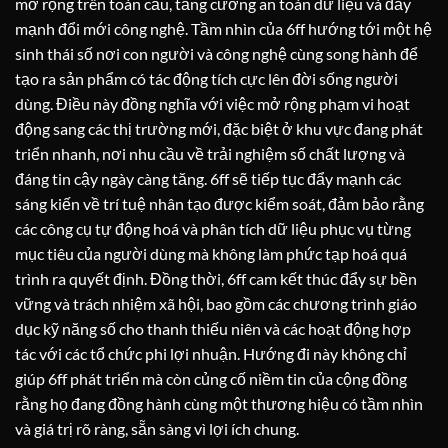
mở rộng trên toàn cầu, tăng cường an toàn dữ liệu và đẩy
mạnh đổi mới công nghệ. Tầm nhìn của 6ff hướng tới một hệ
sinh thái số nơi con người và công nghệ cùng song hành để
tạo ra sản phẩm có tác động tích cực lên đời sống người
dùng. Điều này đồng nghĩa với việc mở rộng phạm vi hoạt
động sang các thị trường mới, đặc biệt ở khu vực đang phát
triển nhanh, nơi nhu cầu về trải nghiệm số chất lượng và
đáng tin cậy ngày càng tăng. 6ff sẽ tiếp tục đẩy mạnh các
sáng kiến về trí tuệ nhân tạo được kiểm soát, đảm bảo rằng
các công cụ tự động hoá và phân tích dữ liệu phục vụ từng
mục tiêu của người dùng mà không làm phức tạp hoá quá
trình ra quyết định. Đồng thời, 6ff cam kết thúc đẩy sự bền
vững và trách nhiệm xã hội, bao gồm các chương trình giáo
dục kỹ năng số cho thanh thiếu niên và các hoạt động hợp
tác với các tổ chức phi lợi nhuận. Hướng đi này không chỉ
giúp 6ff phát triển mà còn củng cố niềm tin của cộng đồng
rằng họ đang đồng hành cùng một thương hiệu có tầm nhìn
và giá trị rõ ràng, sẵn sàng vì lợi ích chung.