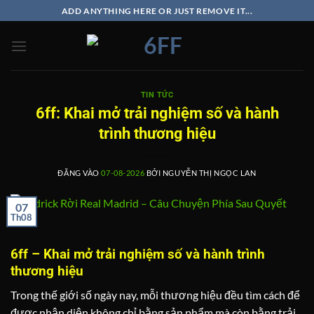
Bỏ
ADD ANYTHING HERE OR JUST REMOVE IT...
qua
nội
dung
TIN TỨC
6ff: Khai mở trải nghiệm số và hành
trình thương hiệu
ĐĂNG VÀO
07-08-2026
BỞI
NGUYỄN THỊ NGỌC LAN
07
Th08
6ff – Khai mở trải nghiệm số và hành trình
thương hiệu
Trong thế giới số ngày nay, mỗi thương hiệu đều tìm cách để
được nhận diện không chỉ bằng sản phẩm mà còn bằng trải