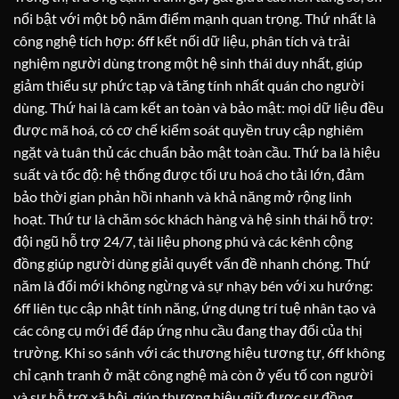
nổi bật với một bộ năm điểm mạnh quan trọng. Thứ nhất là
công nghệ tích hợp: 6ff kết nối dữ liệu, phân tích và trải
nghiệm người dùng trong một hệ sinh thái duy nhất, giúp
giảm thiểu sự phức tạp và tăng tính nhất quán cho người
dùng. Thứ hai là cam kết an toàn và bảo mật: mọi dữ liệu đều
được mã hoá, có cơ chế kiểm soát quyền truy cập nghiêm
ngặt và tuân thủ các chuẩn bảo mật toàn cầu. Thứ ba là hiệu
suất và tốc độ: hệ thống được tối ưu hoá cho tải lớn, đảm
bảo thời gian phản hồi nhanh và khả năng mở rộng linh
hoạt. Thứ tư là chăm sóc khách hàng và hệ sinh thái hỗ trợ:
đội ngũ hỗ trợ 24/7, tài liệu phong phú và các kênh cộng
đồng giúp người dùng giải quyết vấn đề nhanh chóng. Thứ
năm là đổi mới không ngừng và sự nhạy bén với xu hướng:
6ff liên tục cập nhật tính năng, ứng dụng trí tuệ nhân tạo và
các công cụ mới để đáp ứng nhu cầu đang thay đổi của thị
trường. Khi so sánh với các thương hiệu tương tự, 6ff không
chỉ cạnh tranh ở mặt công nghệ mà còn ở yếu tố con người
và sự hỗ trợ xã hội, giúp thương hiệu giữ được sự đồng