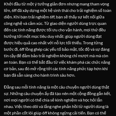
Khởi đầu từ một ý tưởng giản đơn nhưng mang tham vọng
lớn, 6ff đã xây dựng một hệ sinh thái cho trải nghiệm số toàn
diện. Khi bạn trải nghiệm 6ff, bạn sẽ thấy sự kết nối giữa
công nghệ và cảm xúc. Từ giao diện người dùng trực quan
đến các tính năng được tối ưu cho vận hành, mọi thứ đều
hướng tới một mục tiêu duy nhất: giúp người dùng đạt
được hiệu quả cao nhất với nỗ lực tối thiểu. Trong từng
bước đi, 6ff lồng ghép các yếu tố bảo mật, tốc độ và sự đáng
tin cậy để đảm bảo trải nghiệm không chỉ mượt mà mà còn
an toàn. Bạn có thể bắt đầu từ việc khám phá các chức năng
cơ bản, sau đó mở rộng tới các tính năng phức tạp hơn khi
bạn đã sẵn sàng cho hành trình sâu hơn.
Đằng sau mỗi tính năng là một câu chuyện người dùng thật
sự. Những câu chuyện ấy đã tạo nên một cộng đồng gắn kết,
nơi mọi người có thể chia sẻ kinh nghiệm và học hỏi lẫn
nhau. Việc theo dõi và lắng nghe phản hồi từ người dùng là
một phần cốt lõi giúp 6ff không ngừng cải tiến. Bạn có thể