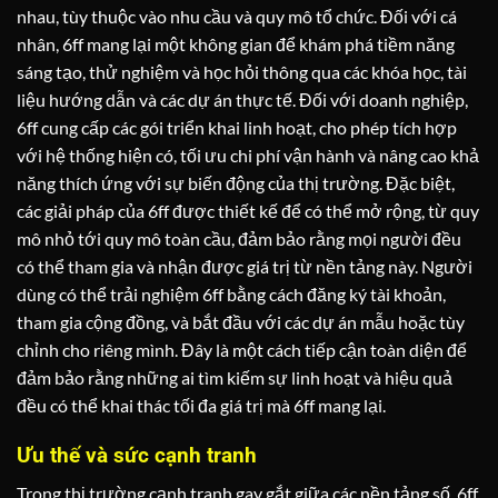
nhau, tùy thuộc vào nhu cầu và quy mô tổ chức. Đối với cá
nhân, 6ff mang lại một không gian để khám phá tiềm năng
sáng tạo, thử nghiệm và học hỏi thông qua các khóa học, tài
liệu hướng dẫn và các dự án thực tế. Đối với doanh nghiệp,
6ff cung cấp các gói triển khai linh hoạt, cho phép tích hợp
với hệ thống hiện có, tối ưu chi phí vận hành và nâng cao khả
năng thích ứng với sự biến động của thị trường. Đặc biệt,
các giải pháp của 6ff được thiết kế để có thể mở rộng, từ quy
mô nhỏ tới quy mô toàn cầu, đảm bảo rằng mọi người đều
có thể tham gia và nhận được giá trị từ nền tảng này. Người
dùng có thể trải nghiệm 6ff bằng cách đăng ký tài khoản,
tham gia cộng đồng, và bắt đầu với các dự án mẫu hoặc tùy
chỉnh cho riêng mình. Đây là một cách tiếp cận toàn diện để
đảm bảo rằng những ai tìm kiếm sự linh hoạt và hiệu quả
đều có thể khai thác tối đa giá trị mà 6ff mang lại.
Ưu thế và sức cạnh tranh
Trong thị trường cạnh tranh gay gắt giữa các nền tảng số, 6ff